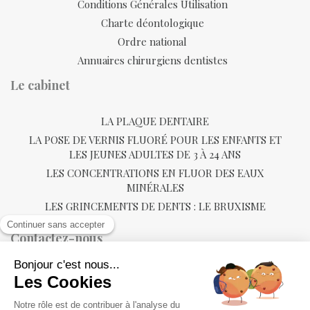
Conditions Générales Utilisation
Charte déontologique
Ordre national
Annuaires chirurgiens dentistes
Le cabinet
LA PLAQUE DENTAIRE
LA POSE DE VERNIS FLUORÉ POUR LES ENFANTS ET
LES JEUNES ADULTES DE 3 À 24 ANS
LES CONCENTRATIONS EN FLUOR DES EAUX
MINÉRALES
LES GRINCEMENTS DE DENTS : LE BRUXISME
Contactez-nous
22 avenue Emmanuel Chabrier
63600
Ambert
+33473950480