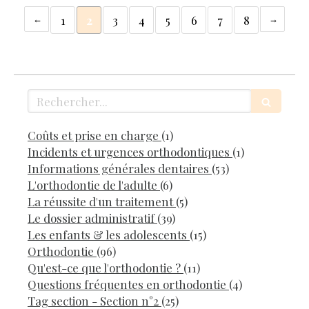
1
2
3
4
5
6
7
8
Rechercher
Articles Count
Coûts et prise en charge
(1)
Articles Co
Incidents et urgences orthodontiques
(1)
Articles Count
Informations générales dentaires
(53)
Articles Count
L'orthodontie de l'adulte
(6)
Articles Count
La réussite d'un traitement
(5)
Articles Count
Le dossier administratif
(39)
Articles Count
Les enfants & les adolescents
(15)
Articles Count
Orthodontie
(96)
Articles Count
Qu'est-ce que l'orthodontie ?
(11)
Articles Cou
Questions fréquentes en orthodontie
(4)
Articles Count
Tag section - Section n°2
(25)