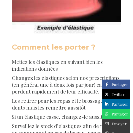
Comment les porter ?
Mettez les élastiques en suivant bien les
indications données
Changez les élastiques selon nos prescriptions
(en général une à deux fois par jour) car ils
Partager
perdent rapidement de leur efficacité.
Twitter
Les retirer pour les repas et le brossage des
Partager
dents mais les remettre aussitôt
Partager
Si un élastique casse, changez-le aussitôt
Envoyer
Surveillez le stock d’élastiques afin de ne pas
en manquer et en cas de besoin, pensez à nous