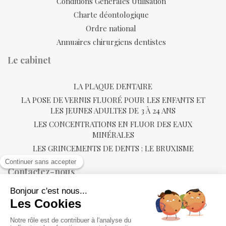
Conditions Générales Utilisation
Charte déontologique
Ordre national
Annuaires chirurgiens dentistes
Le cabinet
LA PLAQUE DENTAIRE
LA POSE DE VERNIS FLUORÉ POUR LES ENFANTS ET
LES JEUNES ADULTES DE 3 À 24 ANS
LES CONCENTRATIONS EN FLUOR DES EAUX
MINÉRALES
LES GRINCEMENTS DE DENTS : LE BRUXISME
Contactez-nous
22 avenue Emmanuel Chabrier
63600
Ambert
+33473950480