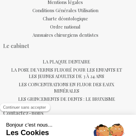
Mentions légales
Conditions Générales Utilisation
Charte déontologique
Ordre national
Annuaires chirurgiens dentistes
Le cabinet
LA PLAQUE DENTAIRE
LA POSE DE VERNIS FLUORÉ POUR LES ENFANTS ET
LES JEUNES ADULTES DE 3 À 24 ANS
LES CONCENTRATIONS EN FLUOR DES EAUX
MINÉRALES
LES GRINCEMENTS DE DENTS : LE BRUXISME
Contactez-nous
22 avenue Emmanuel Chabrier
63600
Ambert